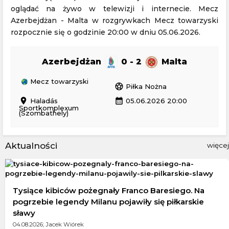
oglądać na żywo w telewizji i internecie. Mecz
Azerbejdżan - Malta w rozgrywkach Mecz towarzyski
rozpocznie się o godzinie 20:00 w dniu 05.06.2026.
Azerbejdżan
0 - 2
Malta
Mecz towarzyski
sports_soccer
Piłka Nożna
location_on
calendar_month
Haladás
05.06.2026 20:00
Sportkomplexum
(Szombathely)
Aktualności
więcej
Tysiące kibiców pożegnały Franco Baresiego. Na
pogrzebie legendy Milanu pojawiły się piłkarskie
sławy
04.08.2026; Jacek Wiórek