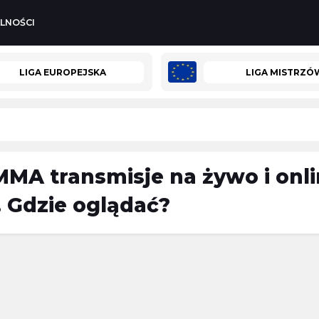
LNOŚCI
LIGA EUROPEJSKA
LIGA MISTRZÓ
MA transmisje na żywo i onli
Turniej ATP Challenger w Lexington
 Gdzie oglądać?
biet
Challenger Lexington
07.08.2026 1:59
Inter Turku
-
FC Vaduz
isk Mazowiecki
Liga Konferencji Europy
06.08.2026 19:00