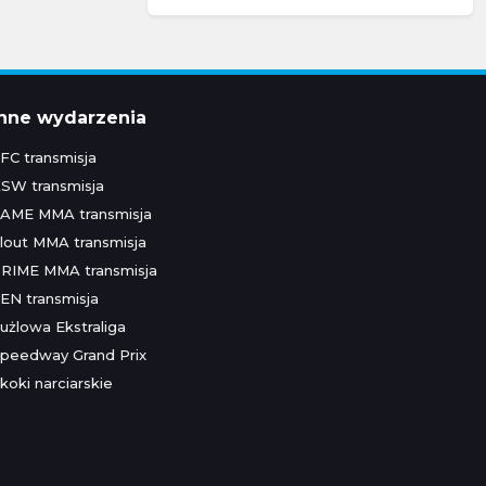
Inne wydarzenia
FC transmisja
SW transmisja
AME MMA transmisja
lout MMA transmisja
RIME MMA transmisja
EN transmisja
użlowa Ekstraliga
peedway Grand Prix
koki narciarskie