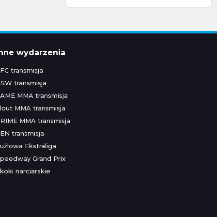
Inne wydarzenia
FC transmisja
SW transmisja
AME MMA transmisja
lout MMA transmisja
RIME MMA transmisja
EN transmisja
użlowa Ekstraliga
peedway Grand Prix
koki narciarskie