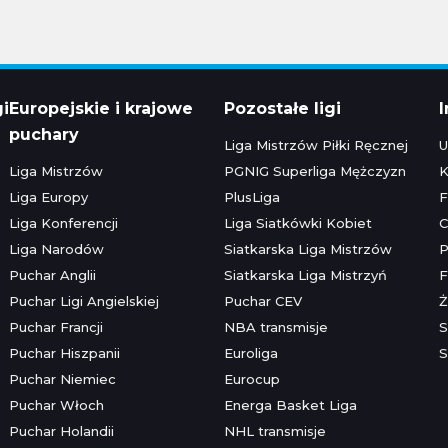
gi
Europejskie i krajowe
Pozostałe ligi
puchary
Liga Mistrzów Piłki Ręcznej
U
Liga Mistrzów
PGNIG Superliga Mężczyzn
K
Liga Europy
PlusLiga
F
Liga Konferencji
Liga Siatkówki Kobiet
C
Liga Narodów
Siatkarska Liga Mistrzów
P
Puchar Anglii
Siatkarska Liga Mistrzyń
F
Puchar Ligi Angielskiej
Puchar CEV
Ż
Puchar Francji
NBA transmisje
S
Puchar Hiszpanii
Euroliga
S
Puchar Niemiec
Eurocup
Puchar Włoch
Energa Basket Liga
Puchar Holandii
NHL transmisje