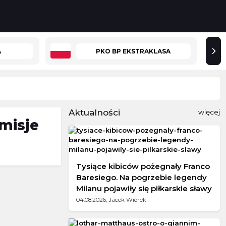
A
PKO BP EKSTRAKLASA
Aktualności
więcej
misje
Tysiące kibiców pożegnały Franco
Baresiego. Na pogrzebie legendy
Milanu pojawiły się piłkarskie sławy
04.08.2026; Jacek Wiórek