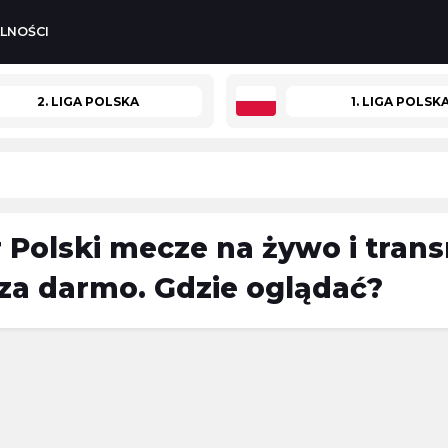
LNOŚCI
2. LIGA POLSKA
1. LIGA POLSK
 Polski mecze na żywo i trans
-
UD Almería
Jagiellonia Białystok II
-
Wigry Suwałki
 za darmo. Gdzie oglądać?
3. Liga Polska
07.08.2026 19:00
Turniej ATP Challenger w Grodzisku Mazowieckim
Olimpia Elbląg
-
Polonia Lidzbark Warmiński
isk Mazowiecki
3. Liga Polska
07.08.2026 19:00