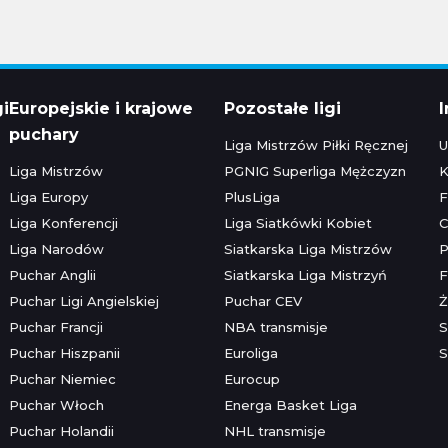
gi
Europejskie i krajowe
Pozostałe ligi
puchary
Liga Mistrzów Piłki Ręcznej
U
Liga Mistrzów
PGNIG Superliga Mężczyzn
K
Liga Europy
PlusLiga
F
Liga Konferencji
Liga Siatkówki Kobiet
C
Liga Narodów
Siatkarska Liga Mistrzów
P
Puchar Anglii
Siatkarska Liga Mistrzyń
F
Puchar Ligi Angielskiej
Puchar CEV
Ż
Puchar Francji
NBA transmisje
S
Puchar Hiszpanii
Euroliga
S
Puchar Niemiec
Eurocup
Puchar Włoch
Energa Basket Liga
Puchar Holandii
NHL transmisje