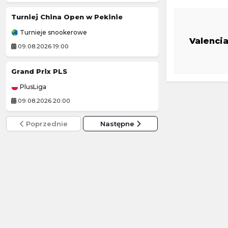
Turniej China Open w Pekinie
Rekord Bielsko-
Turnieje snookerowe
Ekstraliga Kobiet
Valenci
09.08.2026 19:00
09.08.2026 14:00
Grand Prix PLS
Luzino
-
PlusLiga
3. Liga Polska
09.08.2026 20:00
09.08.2026 14:00
Poprzednie
Następne