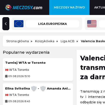
MECZOSY NA ŻYWO
AKTUA
LIGA EUROPEJSKA
Strona główna
Koszykówka
Liga ACB
Valencia Bask
Popularne wydarzenia
Valenc
Turniej WTA w Toronto
Zoria Ługańsk
transm
WTA Toronto
Liga Ukraińska
za dar
09.08.2026 15:10
09.08.2026 14:00
Elina Svitolina
-
Amanda Anisimowa
Miedź Legnica II
Transmisję z 
WTA Toronto
3. Liga Polska
tv i internec
09.08.2026 8:45
09.08.2026 14:00
odbędzie się w