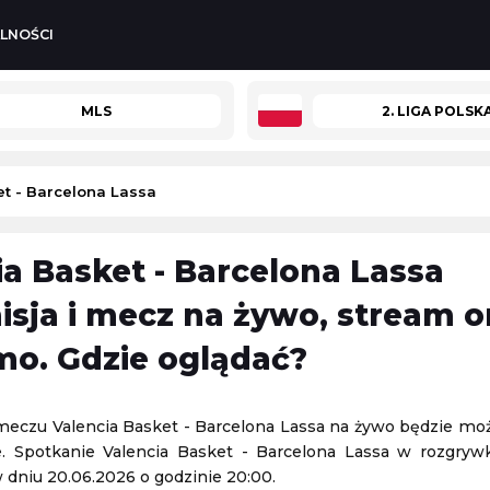
LNOŚCI
MLS
2. LIGA POLSK
et - Barcelona Lassa
ia Basket - Barcelona Lassa
-
Hirnyk-Sport Horiszni Pławni
Sparta Rotterdam
-
Feyenoord Rotterdam
isja i mecz na żywo, stream o
Eredivisie (Liga Holenderska)
mo. Gdzie oglądać?
09.08.2026 14:15
Turniej ATP Challenger w Grodz
-
Barycz Sułów
meczu Valencia Basket - Barcelona Lassa na żywo będzie mo
Challenger Grodzisk Mazowiecki
ie. Spotkanie Valencia Basket - Barcelona Lassa w rozgry
10.08.2026 1:59
 dniu 20.06.2026 o godzinie 20:00.