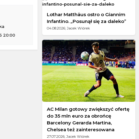
Lothar Matthäus ostro o Giannim
Infantino. „Posunął się za daleko”
ka
04.08.2026; Jacek Wiórek
6 20:00
AC Milan gotowy zwiększyć ofertę
do 35 mln euro za obrońcę
Barcelony Gerarda Martina,
Chelsea też zainteresowana
27.07.2026; Jacek Wiórek