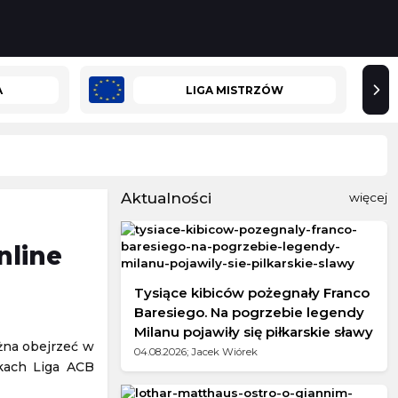
A
LIGA MISTRZÓW
Aktualności
więcej
nline
Tysiące kibiców pożegnały Franco
Baresiego. Na pogrzebie legendy
Milanu pojawiły się piłkarskie sławy
isku Mazowieckim
żna obejrzeć w
04.08.2026; Jacek Wiórek
wkach Liga ACB