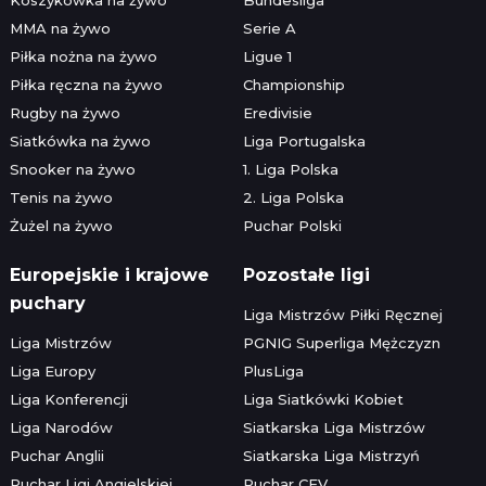
MMA na żywo
Serie A
Piłka nożna na żywo
Ligue 1
Piłka ręczna na żywo
Championship
Rugby na żywo
Eredivisie
Siatkówka na żywo
Liga Portugalska
Snooker na żywo
1. Liga Polska
Tenis na żywo
2. Liga Polska
Żużel na żywo
Puchar Polski
Europejskie i krajowe
Pozostałe ligi
puchary
Liga Mistrzów Piłki Ręcznej
Liga Mistrzów
PGNIG Superliga Mężczyzn
Liga Europy
PlusLiga
Liga Konferencji
Liga Siatkówki Kobiet
Liga Narodów
Siatkarska Liga Mistrzów
Puchar Anglii
Siatkarska Liga Mistrzyń
Puchar Ligi Angielskiej
Puchar CEV