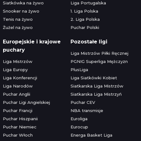
Siatkówka na żywo
Liga Portugalska
Snooker na żywo
1. Liga Polska
Tenis na żywo
2. Liga Polska
Żużel na żywo
Puchar Polski
Europejskie i krajowe
Pozostałe ligi
puchary
Liga Mistrzów Piłki Ręcznej
Liga Mistrzów
PGNIG Superliga Mężczyzn
Liga Europy
PlusLiga
Liga Konferencji
Liga Siatkówki Kobiet
Liga Narodów
Siatkarska Liga Mistrzów
Puchar Anglii
Siatkarska Liga Mistrzyń
Puchar Ligi Angielskiej
Puchar CEV
Puchar Francji
NBA transmisje
Puchar Hiszpanii
Euroliga
Puchar Niemiec
Eurocup
Puchar Włoch
Energa Basket Liga