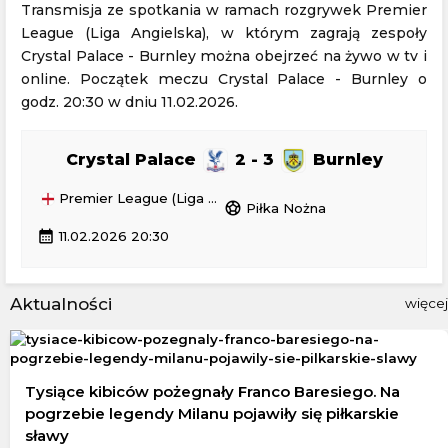
Transmisja ze spotkania w ramach rozgrywek Premier
League (Liga Angielska), w którym zagrają zespoły
Crystal Palace - Burnley można obejrzeć na żywo w tv i
online. Początek meczu Crystal Palace - Burnley o
godz. 20:30 w dniu 11.02.2026.
Crystal Palace
2 - 3
Burnley
Premier League (Liga Angielska)
sports_soccer
Piłka Nożna
calendar_month
11.02.2026 20:30
Aktualności
więcej
Tysiące kibiców pożegnały Franco Baresiego. Na
pogrzebie legendy Milanu pojawiły się piłkarskie
sławy