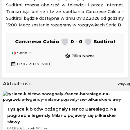
Sudtirol można obejrzeć w telewizji i przez Internet.
Transmisja online i tv ze spotkania Carrarese Calcio -
Sudtirol będzie dostępna w dniu 07.02.2026 od godziny
15:00. Mecz zostanie rozegrany w rozgrywkach Serie B.
Carrarese Calcio
0 - 0
Sudtirol
Serie B
sports_soccer
Piłka Nożna
calendar_month
07.02.2026 15:00
Aktualności
więcej
Tysiące kibiców pożegnały Franco Baresiego. Na
pogrzebie legendy Milanu pojawiły się piłkarskie
sławy
04.08.2026; Jacek Wiórek