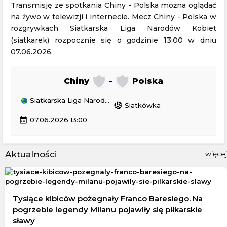
Transmisję ze spotkania Chiny - Polska można oglądać
na żywo w telewizji i internecie. Mecz Chiny - Polska w
rozgrywkach Siatkarska Liga Narodów Kobiet
(siatkarek) rozpocznie się o godzinie 13:00 w dniu
07.06.2026.
Chiny
-
Polska
Siatkarska Liga Narodów Kobiet (siatkarek)
sports_volleyball
Siatkówka
calendar_month
07.06.2026 13:00
Aktualności
więcej
Tysiące kibiców pożegnały Franco Baresiego. Na
pogrzebie legendy Milanu pojawiły się piłkarskie
sławy