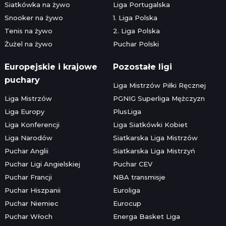
Siatkówka na żywo
Liga Portugalska
Snooker na żywo
1. Liga Polska
Tenis na żywo
2. Liga Polska
Żużel na żywo
Puchar Polski
Europejskie i krajowe
Pozostałe ligi
puchary
Liga Mistrzów Piłki Ręcznej
Liga Mistrzów
PGNIG Superliga Mężczyzn
Liga Europy
PlusLiga
Liga Konferencji
Liga Siatkówki Kobiet
Liga Narodów
Siatkarska Liga Mistrzów
Puchar Anglii
Siatkarska Liga Mistrzyń
Puchar Ligi Angielskiej
Puchar CEV
Puchar Francji
NBA transmisje
Puchar Hiszpanii
Euroliga
Puchar Niemiec
Eurocup
Puchar Włoch
Energa Basket Liga