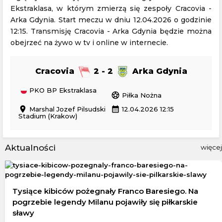
Ekstraklasa, w którym zmierzą się zespoły Cracovia -
Arka Gdynia. Start meczu w dniu 12.04.2026 o godzinie
12:15. Transmisję Cracovia - Arka Gdynia będzie można
obejrzeć na żywo w tv i online w internecie.
Cracovia
2 - 2
Arka Gdynia
PKO BP Ekstraklasa
sports_soccer
Piłka Nożna
location_on
calendar_month
Marshal Jozef Pilsudski
12.04.2026 12:15
Stadium (Krakow)
Aktualności
więcej
Tysiące kibiców pożegnały Franco Baresiego. Na
pogrzebie legendy Milanu pojawiły się piłkarskie
sławy