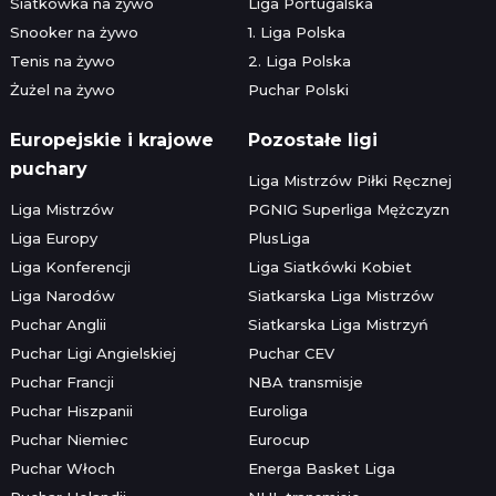
Siatkówka na żywo
Liga Portugalska
Snooker na żywo
1. Liga Polska
Tenis na żywo
2. Liga Polska
Żużel na żywo
Puchar Polski
Europejskie i krajowe
Pozostałe ligi
puchary
Liga Mistrzów Piłki Ręcznej
Liga Mistrzów
PGNIG Superliga Mężczyzn
Liga Europy
PlusLiga
Liga Konferencji
Liga Siatkówki Kobiet
Liga Narodów
Siatkarska Liga Mistrzów
Puchar Anglii
Siatkarska Liga Mistrzyń
Puchar Ligi Angielskiej
Puchar CEV
Puchar Francji
NBA transmisje
Puchar Hiszpanii
Euroliga
Puchar Niemiec
Eurocup
Puchar Włoch
Energa Basket Liga