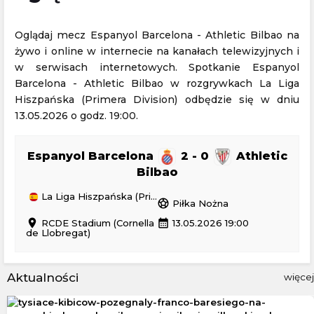
Oglądaj mecz Espanyol Barcelona - Athletic Bilbao na
żywo i online w internecie na kanałach telewizyjnych i
w serwisach internetowych. Spotkanie Espanyol
Barcelona - Athletic Bilbao w rozgrywkach La Liga
Hiszpańska (Primera Division) odbędzie się w dniu
13.05.2026 o godz. 19:00.
Espanyol Barcelona
2 - 0
Athletic
Bilbao
La Liga Hiszpańska (Primera Division)
sports_soccer
Piłka Nożna
location_on
calendar_month
RCDE Stadium (Cornella
13.05.2026 19:00
de Llobregat)
Aktualności
więcej