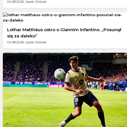
04.08.2026; Jacek Wiórek
Lothar Matthäus ostro o Giannim Infantino. „Posunął
się za daleko”
04.08.2026; Jacek Wiórek