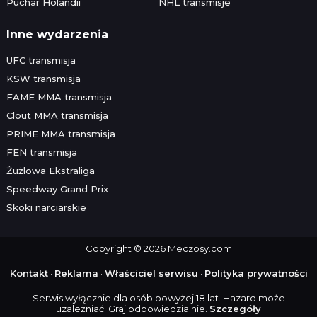
Puchar Holandii
NHL transmisje
Inne wydarzenia
UFC transmisja
KSW transmisja
FAME MMA transmisja
Clout MMA transmisja
PRIME MMA transmisja
FEN transmisja
Żużlowa Ekstraliga
Speedway Grand Prix
Skoki narciarskie
Copyright © 2026 Meczosy.com
Kontakt
·
Reklama
·
Właściciel serwisu
·
Polityka prywatności
Serwis wyłącznie dla osób powyżej 18 lat. Hazard może
uzależniać. Graj odpowiedzialnie.
Szczegóły