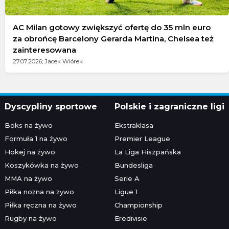
AC Milan gotowy zwiększyć ofertę do 35 mln euro
za obrońcę Barcelony Gerarda Martina, Chelsea też
zainteresowana
27.07.2026; Jacek Wiórek
Dyscypliny sportowe
Polskie i zagraniczne ligi
Boks na żywo
Ekstraklasa
Formuła 1 na żywo
Premier League
Hokej na żywo
La Liga Hiszpańska
Koszykówka na żywo
Bundesliga
MMA na żywo
Serie A
Piłka nożna na żywo
Ligue 1
Piłka ręczna na żywo
Championship
Rugby na żywo
Eredivisie