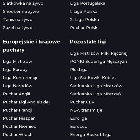
Siatkówka na żywo
Liga Portugalska
Snooker na żywo
1. Liga Polska
Tenis na żywo
2. Liga Polska
Żużel na żywo
Puchar Polski
Europejskie i krajowe
Pozostałe ligi
puchary
Liga Mistrzów Piłki Ręcznej
Liga Mistrzów
PGNIG Superliga Mężczyzn
Liga Europy
PlusLiga
Liga Konferencji
Liga Siatkówki Kobiet
Liga Narodów
Siatkarska Liga Mistrzów
Puchar Anglii
Siatkarska Liga Mistrzyń
Puchar Ligi Angielskiej
Puchar CEV
Puchar Francji
NBA transmisje
Puchar Hiszpanii
Euroliga
Puchar Niemiec
Eurocup
Puchar Włoch
Energa Basket Liga