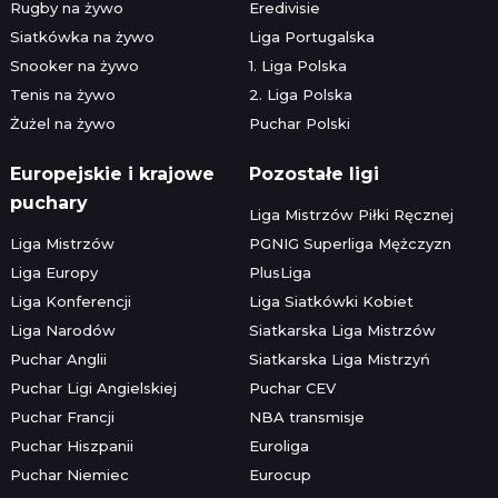
Rugby na żywo
Eredivisie
Siatkówka na żywo
Liga Portugalska
Snooker na żywo
1. Liga Polska
Tenis na żywo
2. Liga Polska
Żużel na żywo
Puchar Polski
Europejskie i krajowe
Pozostałe ligi
puchary
Liga Mistrzów Piłki Ręcznej
Liga Mistrzów
PGNIG Superliga Mężczyzn
Liga Europy
PlusLiga
Liga Konferencji
Liga Siatkówki Kobiet
Liga Narodów
Siatkarska Liga Mistrzów
Puchar Anglii
Siatkarska Liga Mistrzyń
Puchar Ligi Angielskiej
Puchar CEV
Puchar Francji
NBA transmisje
Puchar Hiszpanii
Euroliga
Puchar Niemiec
Eurocup