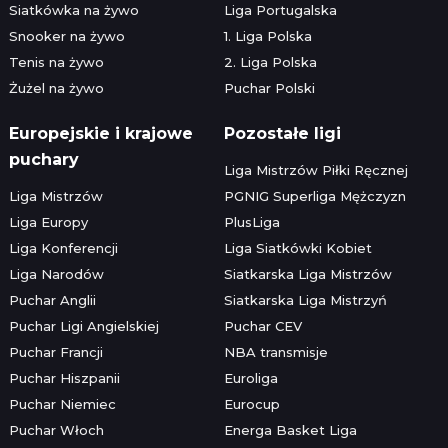
Siatkówka na żywo
Liga Portugalska
Snooker na żywo
1. Liga Polska
Tenis na żywo
2. Liga Polska
Żużel na żywo
Puchar Polski
Europejskie i krajowe
Pozostałe ligi
puchary
Liga Mistrzów Piłki Ręcznej
Liga Mistrzów
PGNIG Superliga Mężczyzn
Liga Europy
PlusLiga
Liga Konferencji
Liga Siatkówki Kobiet
Liga Narodów
Siatkarska Liga Mistrzów
Puchar Anglii
Siatkarska Liga Mistrzyń
Puchar Ligi Angielskiej
Puchar CEV
Puchar Francji
NBA transmisje
Puchar Hiszpanii
Euroliga
Puchar Niemiec
Eurocup
Puchar Włoch
Energa Basket Liga