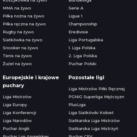
MMA na żywo
Serie A
Piłka nożna na żywo
Ligue 1
Piłka ręczna na żywo
Championship
Rugby na żywo
Eredivisie
Siatkówka na żywo
Liga Portugalska
Snooker na żywo
1. Liga Polska
Tenis na żywo
2. Liga Polska
Żużel na żywo
Puchar Polski
Europejskie i krajowe
Pozostałe ligi
puchary
Liga Mistrzów Piłki Ręcznej
Liga Mistrzów
PGNIG Superliga Mężczyzn
Liga Europy
PlusLiga
Liga Konferencji
Liga Siatkówki Kobiet
Liga Narodów
Siatkarska Liga Mistrzów
Puchar Anglii
Siatkarska Liga Mistrzyń
Puchar Ligi Angielskiej
Puchar CEV