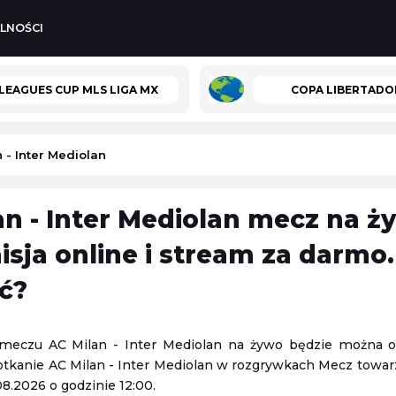
LNOŚCI
LEAGUES CUP MLS LIGA MX
COPA LIBERTADO
 - Inter Mediolan
an - Inter Mediolan mecz na ż
-
Górnik Łęczna
Lech Poznań II
-
Chemik Bydgoszcz
isja online i stream za darmo.
3. Liga Polska
ć?
08.08.2026 14:00
dessa
-
Kołos Kowaliwka
AP 2010 Orlen Gdańsk
-
Uniwersytet Jagielloński
meczu AC Milan - Inter Mediolan na żywo będzie można o
Ekstraliga Kobiet
potkanie AC Milan - Inter Mediolan w rozgrywkach Mecz towar
08.08.2026 14:00
08.2026 o godzinie 12:00.