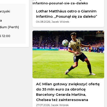
Lothar Matthäus ostro o Giannim
rzyski
Infantino. „Posunął się za daleko”
na
04.08.2026; Jacek Wiórek
ium (Perth)
isku Mazowieckim
 12:00
AC Milan gotowy zwiększyć ofertę
do 35 mln euro za obrońcę
Barcelony Gerarda Martina,
Chelsea też zainteresowana
27.07.2026; Jacek Wiórek