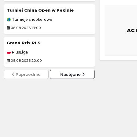
Turniej China Open w Pekinie
Korona Kielce II
Turnieje snookerowe
3. Liga Polska
08.08.2026 19:00
08.08.2026 14:00
AC 
Grand Prix PLS
Sparta Katowic
PlusLiga
3. Liga Polska
08.08.2026 20:00
08.08.2026 14:00
Poprzednie
Następne