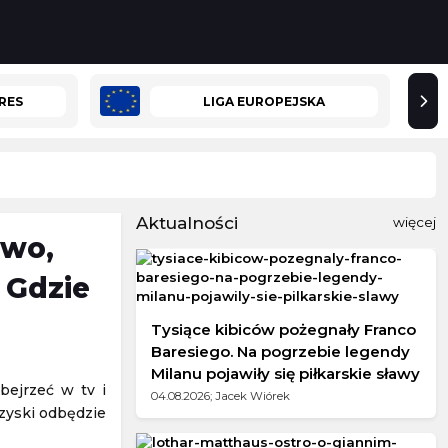
RES
LIGA EUROPEJSKA
Aktualności
więcej
ywo,
 Gdzie
Tysiące kibiców pożegnały Franco
Baresiego. Na pogrzebie legendy
Milanu pojawiły się piłkarskie sławy
bejrzeć w tv i
04.08.2026; Jacek Wiórek
zyski odbędzie