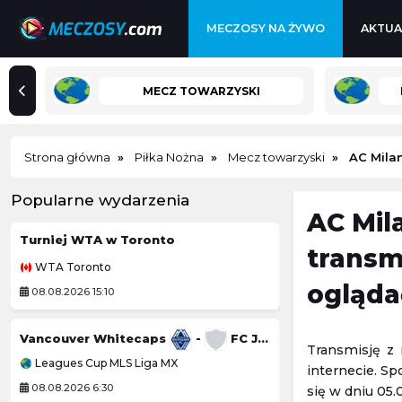
MECZOSY NA ŻYWO
AKTUA
MECZ TOWARZYSKI
Strona główna
Piłka Nożna
Mecz towarzyski
AC Milan
Popularne wydarzenia
AC Mil
Turniej WTA w Toronto
Pogoń Szczecin
transm
WTA Toronto
Ekstraliga Kobiet
ogląda
08.08.2026 15:10
08.08.2026 12:30
Vancouver Whitecaps
-
FC Juárez
Czornomoreć O
Transmisję z 
Leagues Cup MLS Liga MX
Liga Ukraińska
internecie. S
08.08.2026 6:30
08.08.2026 14:00
się w dniu 05.