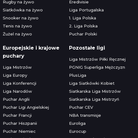
Rugby na żywo
Eredivisie
Siatkówka na żywo
Liga Portugalska
Snooker na żywo
1. Liga Polska
Tenis na żywo
2. Liga Polska
Żużel na żywo
Puchar Polski
Europejskie i krajowe
Pozostałe ligi
puchary
Liga Mistrzów Piłki Ręcznej
Liga Mistrzów
PGNIG Superliga Mężczyzn
Liga Europy
PlusLiga
Liga Konferencji
Liga Siatkówki Kobiet
Liga Narodów
Siatkarska Liga Mistrzów
Puchar Anglii
Siatkarska Liga Mistrzyń
Puchar Ligi Angielskiej
Puchar CEV
Puchar Francji
NBA transmisje
Puchar Hiszpanii
Euroliga
Puchar Niemiec
Eurocup