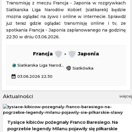
Transmisję z meczu Francja - Japonia w rozgrywkach
Siatkarska Liga Narodów Kobiet (siatkarek) będzie
można oglądać na żywo i online w internecie. Sprawdź
już teraz gdzie oglądać transmisję online i tv, ze
spotkania Francja - Japonia zaplanowanego na godzinę
22:30 w dniu 03.06.2026.
Francja
-
Japonia
Siatkarska Liga Narodów Kobiet (siatkarek)
sports_volleyball
Siatkówka
calendar_month
03.06.2026 22:30
Aktualności
więcej
Tysiące kibiców pożegnały Franco Baresiego. Na
pogrzebie legendy Milanu pojawiły się piłkarskie