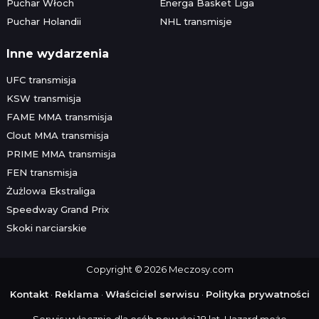
Puchar Włoch
Energa Basket Liga
Puchar Holandii
NHL transmisje
Inne wydarzenia
UFC transmisja
KSW transmisja
FAME MMA transmisja
Clout MMA transmisja
PRIME MMA transmisja
FEN transmisja
Żużlowa Ekstraliga
Speedway Grand Prix
Skoki narciarskie
Copyright © 2026 Meczosy.com
Kontakt
·
Reklama
·
Właściciel serwisu
·
Polityka prywatności
Serwis wyłącznie dla osób powyżej 18 lat. Hazard może