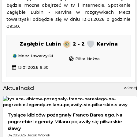
będzie można obejrzeć w tv i internecie. Spotkanie
Zagłębie Lubin - Karvina w rozgrywkach Mecz
towarzyski odbędzie się w dniu 13.01.2026 o godzinie
09:30.
Zagłębie Lubin
2 - 2
Karvina
Mecz towarzyski
sports_soccer
Piłka Nożna
calendar_month
13.01.2026 9:30
Aktualności
więcej
Tysiące kibiców pożegnały Franco Baresiego. Na
pogrzebie legendy Milanu pojawiły się piłkarskie
sławy
04.08.2026; Jacek Wiórek