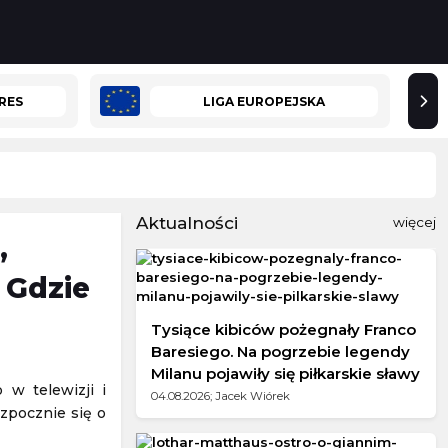
RES
LIGA EUROPEJSKA
Aktualności
więcej
,
 Gdzie
Tysiące kibiców pożegnały Franco
Baresiego. Na pogrzebie legendy
Milanu pojawiły się piłkarskie sławy
w telewizji i
04.08.2026; Jacek Wiórek
zpocznie się o