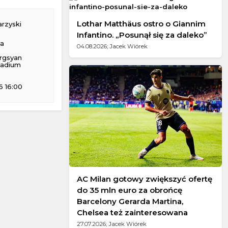
Lothar Matthäus ostro o Giannim
rzyski
Infantino. „Posunął się za daleko”
na
04.08.2026; Jacek Wiórek
rgsyan
tadium
 16:00
AC Milan gotowy zwiększyć ofertę
do 35 mln euro za obrońcę
Barcelony Gerarda Martina,
Chelsea też zainteresowana
27.07.2026; Jacek Wiórek