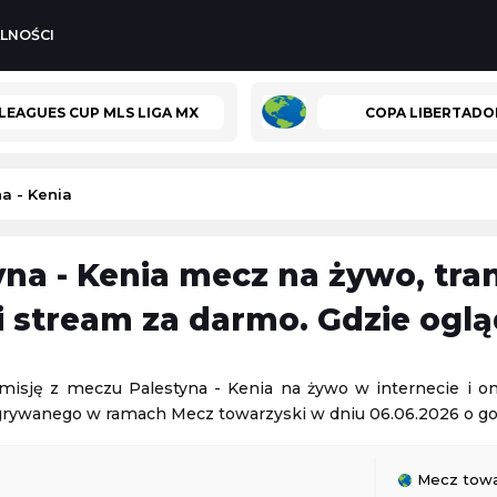
LNOŚCI
LEAGUES CUP MLS LIGA MX
COPA LIBERTADO
a - Kenia
yna - Kenia mecz na żywo, tra
-
Club Pachuca
Vancouver Whitecaps
-
FC Juárez
 i stream za darmo. Gdzie ogl
 Liga MX
Leagues Cup MLS Liga MX
08.08.2026 6:30
smisję z meczu Palestyna - Kenia na żywo w internecie i on
grywanego w ramach Mecz towarzyski w dniu 06.06.2026 o god
Turniej China Open w Pekinie
-
Pumas
 Liga MX
Turnieje snookerowe
Mecz towa
08.08.2026 19:00