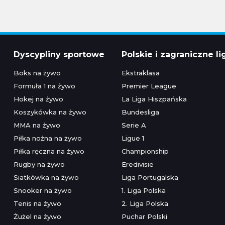
Dyscypliny sportowe
Polskie i zagraniczne li
Boks na żywo
Ekstraklasa
Formuła 1 na żywo
Premier League
Hokej na żywo
La Liga Hiszpańska
Koszykówka na żywo
Bundesliga
MMA na żywo
Serie A
Piłka nożna na żywo
Ligue 1
Piłka ręczna na żywo
Championship
Rugby na żywo
Eredivisie
Siatkówka na żywo
Liga Portugalska
Snooker na żywo
1. Liga Polska
Tenis na żywo
2. Liga Polska
Żużel na żywo
Puchar Polski