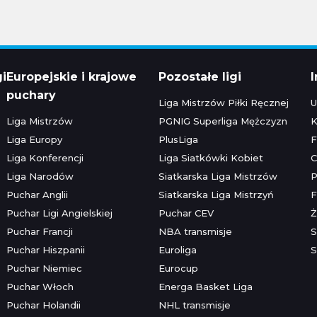
gi
Europejskie i krajowe
Pozostałe ligi
puchary
Liga Mistrzów Piłki Ręcznej
U
Liga Mistrzów
PGNIG Superliga Mężczyzn
K
Liga Europy
PlusLiga
F
Liga Konferencji
Liga Siatkówki Kobiet
C
Liga Narodów
Siatkarska Liga Mistrzów
P
Puchar Anglii
Siatkarska Liga Mistrzyń
F
Puchar Ligi Angielskiej
Puchar CEV
Ż
Puchar Francji
NBA transmisje
S
Puchar Hiszpanii
Euroliga
S
Puchar Niemiec
Eurocup
Puchar Włoch
Energa Basket Liga
Puchar Holandii
NHL transmisje