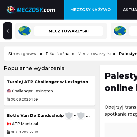
MECZOSY NA ŻYWO
AKTUA
MECZ TOWARZYSKI
Strona główna
Piłka Nożna
Mecz towarzyski
Palestyn
Popularne wydarzenia
Palest
Turniej ATP Challenger w Lexington
Columbus Crew
online
Challenger Lexington
Leagues Cup MLS
08.08.2026 1:59
08.08.2026 3:30
Obejrzyj tran
spotkania roz
Botic Van De Zandschulp
-
Hubert Hurkacz
FC Cincinnati
ATP Montreal
Leagues Cup MLS
08.08.2026 2:10
08.08.2026 4:00