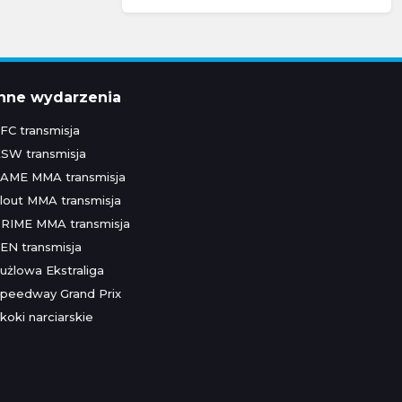
Inne wydarzenia
FC transmisja
SW transmisja
AME MMA transmisja
lout MMA transmisja
RIME MMA transmisja
EN transmisja
użlowa Ekstraliga
peedway Grand Prix
koki narciarskie