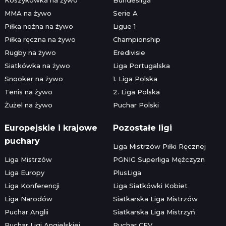
MMA na żywo
Serie A
Piłka nożna na żywo
Ligue 1
Piłka ręczna na żywo
Championship
Rugby na żywo
Eredivisie
Siatkówka na żywo
Liga Portugalska
Snooker na żywo
1. Liga Polska
Tenis na żywo
2. Liga Polska
Żużel na żywo
Puchar Polski
Europejskie i krajowe
Pozostałe ligi
puchary
Liga Mistrzów Piłki Ręcznej
Liga Mistrzów
PGNIG Superliga Mężczyzn
Liga Europy
PlusLiga
Liga Konferencji
Liga Siatkówki Kobiet
Liga Narodów
Siatkarska Liga Mistrzów
Puchar Anglii
Siatkarska Liga Mistrzyń
Puchar Ligi Angielskiej
Puchar CEV