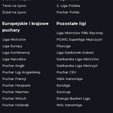
Tenis na żywo
2. Liga Polska
Żużel na żywo
Puchar Polski
Europejskie i krajowe
Pozostałe ligi
puchary
Liga Mistrzów Piłki Ręcznej
Liga Mistrzów
PGNIG Superliga Mężczyzn
Liga Europy
PlusLiga
Liga Konferencji
Liga Siatkówki Kobiet
Liga Narodów
Siatkarska Liga Mistrzów
Puchar Anglii
Siatkarska Liga Mistrzyń
Puchar Ligi Angielskiej
Puchar CEV
Puchar Francji
NBA transmisje
Puchar Hiszpanii
Euroliga
Puchar Niemiec
Eurocup
Puchar Włoch
Energa Basket Liga
Puchar Holandii
NHL transmisje