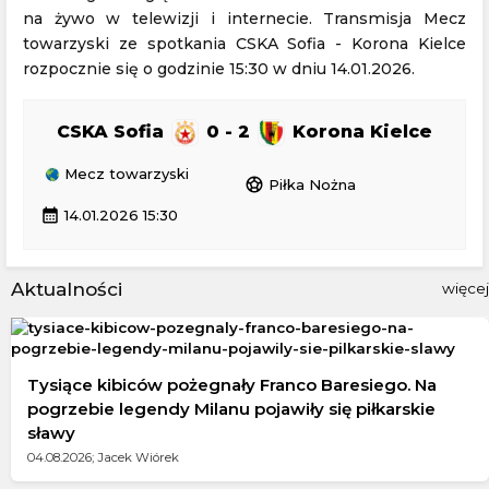
na żywo w telewizji i internecie. Transmisja Mecz
towarzyski ze spotkania CSKA Sofia - Korona Kielce
rozpocznie się o godzinie 15:30 w dniu 14.01.2026.
CSKA Sofia
0 - 2
Korona Kielce
Mecz towarzyski
sports_soccer
Piłka Nożna
calendar_month
14.01.2026 15:30
Aktualności
więcej
Tysiące kibiców pożegnały Franco Baresiego. Na
pogrzebie legendy Milanu pojawiły się piłkarskie
sławy
04.08.2026; Jacek Wiórek