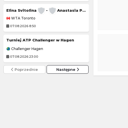
Kozerki Open
Elina Svitolina
-
Anastasia Potapova
WTA Toronto
Challenger Grodz
07.08.2026 8:50
08.08.2026 1:00
Turniej ATP Challenger w Hagen
Challenger Hagen
Challenger Grodz
07.08.2026 23:00
08.08.2026 1:00
Poprzednie
Następne