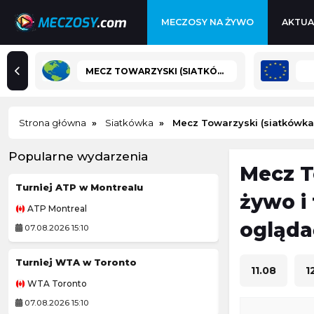
MECZOSY NA ŻYWO
AKTUA
MECZ TOWARZYSKI (SIATKÓWKA)
Strona główna
Siatkówka
Mecz Towarzyski (siatkówka
Popularne wydarzenia
Mecz T
Turniej ATP w Montrealu
Grand Prix PLS
żywo i
ATP Montreal
Liga Siatkówki Ko
ogląda
07.08.2026 15:10
07.08.2026 20:00
Turniej WTA w Toronto
Córdoba CF
11.08
1
WTA Toronto
Mecz towarzyski
07.08.2026 15:10
07.08.2026 12:30