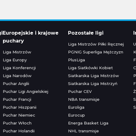
gi
Europejskie i krajowe
Pozostałe ligi
puchary
Liga Mistrzów Piłki Ręcznej
U
Liga Mistrzów
PGNIG Superliga Mężczyzn
K
Liga Europy
PlusLiga
F
Liga Konferencji
Liga Siatkówki Kobiet
C
Liga Narodów
Siatkarska Liga Mistrzów
P
Puchar Anglii
Siatkarska Liga Mistrzyń
F
Puchar Ligi Angielskiej
Puchar CEV
Ż
Puchar Francji
NBA transmisje
S
Puchar Hiszpanii
Euroliga
S
Puchar Niemiec
Eurocup
Puchar Włoch
Energa Basket Liga
Puchar Holandii
NHL transmisje