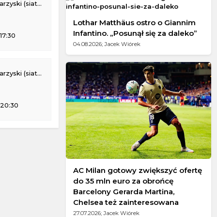
ki (siatkówka)
Lothar Matthäus ostro o Giannim
Infantino. „Posunął się za daleko”
17:30
04.08.2026; Jacek Wiórek
ki (siatkówka)
 20:30
AC Milan gotowy zwiększyć ofertę
do 35 mln euro za obrońcę
Barcelony Gerarda Martina,
Chelsea też zainteresowana
27.07.2026; Jacek Wiórek