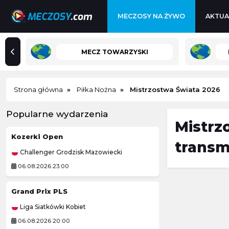
MECZOSY NA ŻYWO
AKTUA
MECZ TOWARZYSKI
Strona główna
Piłka Nożna
Mistrzostwa Świata 2026
Popularne wydarzenia
Mistrz
Kozerki Open
Turniej ATP Chal
transm
Challenger Grodzisk Mazowiecki
Challenger Lexin
06.08.2026 23:00
07.08.2026 1:59
Grand Prix PLS
HJK Helsinki
Liga Siatkówki Kobiet
Liga Konferencji 
06.08.2026 20:00
06.08.2026 20:00