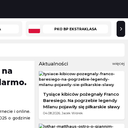
A
PKO BP EKSTRAKLASA
Aktualności
więcej
 na
 darmo.
Tysiące kibiców pożegnały Franco
Baresiego. Na pogrzebie legendy
Milanu pojawiły się piłkarskie sławy
ecie i online.
04.08.2026; Jacek Wiórek
025 o godzinie