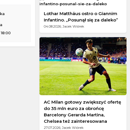
Lothar Matthäus ostro o Giannim
ska
Infantino. „Posunął się za daleko”
na
04.08.2026; Jacek Wiórek
 18:00
AC Milan gotowy zwiększyć ofertę
do 35 mln euro za obrońcę
Barcelony Gerarda Martina,
Chelsea też zainteresowana
27.07.2026; Jacek Wiórek