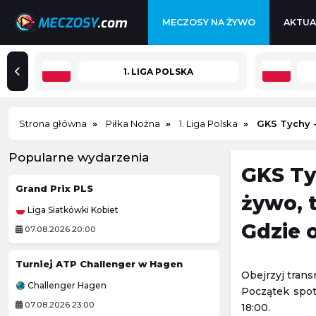
MECZOSY NA ŻYWO
AKTUA
1. LIGA POLSKA
Strona główna
Piłka Nożna
1. Liga Polska
GKS Tychy 
Popularne wydarzenia
GKS Ty
Grand Prix PLS
Bayern Monach
żywo, 
Liga Siatkówki Kobiet
Mecz towarzyski
Gdzie 
07.08.2026 20:00
07.08.2026 16:00
Turniej ATP Challenger w Hagen
Verona
-
Obejrzyj tran
Challenger Hagen
Mecz towarzyski
Początek spot
07.08.2026 23:00
07.08.2026 18:30
18:00.