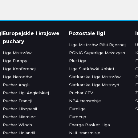
gi
Europejskie i krajowe
Pozostałe ligi
puchary
Liga Mistrzów Piłki Ręcznej
U
Liga Mistrzów
PGNIG Superliga Mężczyzn
K
Liga Europy
PlusLiga
F
Liga Konferencji
Liga Siatkówki Kobiet
C
Liga Narodów
Siatkarska Liga Mistrzów
P
Puchar Anglii
Siatkarska Liga Mistrzyń
F
Puchar Ligi Angielskiej
Puchar CEV
Ż
Puchar Francji
NBA transmisje
S
Puchar Hiszpanii
Euroliga
S
Puchar Niemiec
Eurocup
Puchar Włoch
Energa Basket Liga
Puchar Holandii
NHL transmisje