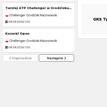
Turniej ATP Challenger w Grodzisku Mazowieckim
Jagiellonia Biały
Challenger Grodzisk Mazowiecki
3. Liga Polska
GKS T
08.08.2026 1:00
07.08.2026 19:00
Kozerki Open
Olimpia Elbląg
Challenger Grodzisk Mazowiecki
3. Liga Polska
08.08.2026 1:00
07.08.2026 19:00
Poprzednie
Następne