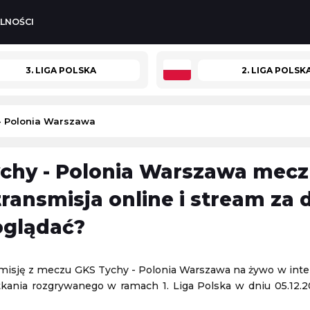
LNOŚCI
3. LIGA POLSKA
2. LIGA POLSK
- Polonia Warszawa
chy - Polonia Warszawa mecz
Turniej ATP Challenger w Lexington
ium
-
Aston Villa
transmisja online i stream za
Challenger Lexington
oglądać?
08.08.2026 1:59
Cremonese
Mławianka Mława
-
Pelikan Łowicz
smisję z meczu GKS Tychy - Polonia Warszawa na żywo w intern
3. Liga Polska
kania rozgrywanego w ramach 1. Liga Polska w dniu 05.12.2
07.08.2026 19:30