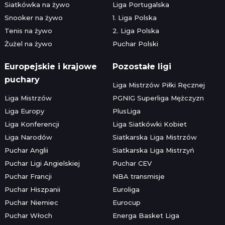
Siatkówka na żywo
Liga Portugalska
Snooker na żywo
1. Liga Polska
Tenis na żywo
2. Liga Polska
Żużel na żywo
Puchar Polski
Europejskie i krajowe
Pozostałe ligi
puchary
Liga Mistrzów Piłki Ręcznej
Liga Mistrzów
PGNIG Superliga Mężczyzn
Liga Europy
PlusLiga
Liga Konferencji
Liga Siatkówki Kobiet
Liga Narodów
Siatkarska Liga Mistrzów
Puchar Anglii
Siatkarska Liga Mistrzyń
Puchar Ligi Angielskiej
Puchar CEV
Puchar Francji
NBA transmisje
Puchar Hiszpanii
Euroliga
Puchar Niemiec
Eurocup
Puchar Włoch
Energa Basket Liga