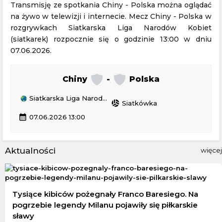
Transmisję ze spotkania Chiny - Polska można oglądać
na żywo w telewizji i internecie. Mecz Chiny - Polska w
rozgrywkach Siatkarska Liga Narodów Kobiet
(siatkarek) rozpocznie się o godzinie 13:00 w dniu
07.06.2026.
Chiny
-
Polska
Siatkarska Liga Narodów Kobiet (siatkarek)
sports_volleyball
Siatkówka
calendar_month
07.06.2026 13:00
Aktualności
więcej
Tysiące kibiców pożegnały Franco Baresiego. Na
pogrzebie legendy Milanu pojawiły się piłkarskie
sławy