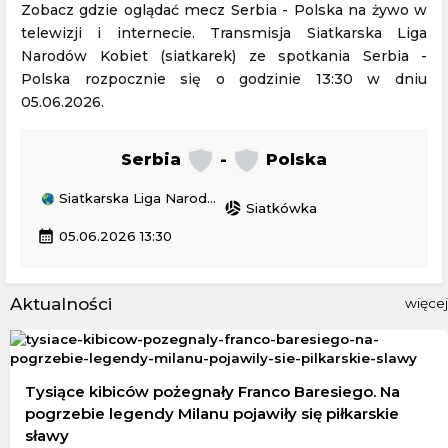
Zobacz gdzie oglądać mecz Serbia - Polska na żywo w
telewizji i internecie. Transmisja Siatkarska Liga
Narodów Kobiet (siatkarek) ze spotkania Serbia -
Polska rozpocznie się o godzinie 13:30 w dniu
05.06.2026.
Serbia
-
Polska
Siatkarska Liga Narodów Kobiet (siatkarek)
sports_volleyball
Siatkówka
calendar_month
05.06.2026 13:30
Aktualności
więcej
Tysiące kibiców pożegnały Franco Baresiego. Na
pogrzebie legendy Milanu pojawiły się piłkarskie
sławy