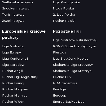
Siatkówka na żywo
Liga Portugalska
Snooker na żywo
1. Liga Polska
Tenis na żywo
2. Liga Polska
Żużel na żywo
Puchar Polski
Europejskie i krajowe
Pozostałe ligi
puchary
Liga Mistrzów Piłki Ręcznej
Liga Mistrzów
PGNIG Superliga Mężczyzn
Liga Europy
PlusLiga
Liga Konferencji
Liga Siatkówki Kobiet
Liga Narodów
Siatkarska Liga Mistrzów
Puchar Anglii
Siatkarska Liga Mistrzyń
Puchar Ligi Angielskiej
Puchar CEV
Puchar Francji
NBA transmisje
Puchar Hiszpanii
Euroliga
Puchar Niemiec
Eurocup
Puchar Włoch
Energa Basket Liga