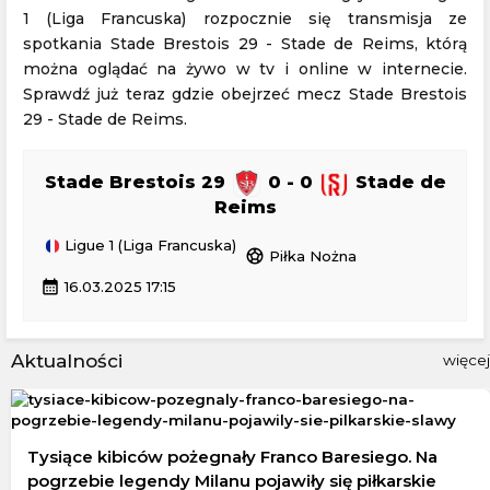
1 (Liga Francuska) rozpocznie się transmisja ze
spotkania Stade Brestois 29 - Stade de Reims, którą
można oglądać na żywo w tv i online w internecie.
Sprawdź już teraz gdzie obejrzeć mecz Stade Brestois
29 - Stade de Reims.
Stade Brestois 29
0 - 0
Stade de
Reims
Ligue 1 (Liga Francuska)
sports_soccer
Piłka Nożna
calendar_month
16.03.2025 17:15
Aktualności
więcej
Tysiące kibiców pożegnały Franco Baresiego. Na
pogrzebie legendy Milanu pojawiły się piłkarskie