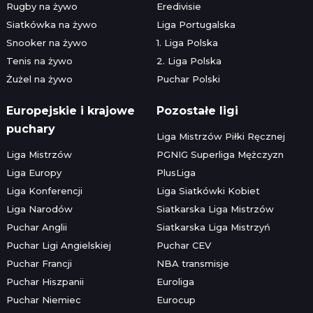
Rugby na żywo
Eredivisie
Siatkówka na żywo
Liga Portugalska
Snooker na żywo
1. Liga Polska
Tenis na żywo
2. Liga Polska
Żużel na żywo
Puchar Polski
Europejskie i krajowe
Pozostałe ligi
puchary
Liga Mistrzów Piłki Ręcznej
Liga Mistrzów
PGNIG Superliga Mężczyzn
Liga Europy
PlusLiga
Liga Konferencji
Liga Siatkówki Kobiet
Liga Narodów
Siatkarska Liga Mistrzów
Puchar Anglii
Siatkarska Liga Mistrzyń
Puchar Ligi Angielskiej
Puchar CEV
Puchar Francji
NBA transmisje
Puchar Hiszpanii
Euroliga
Puchar Niemiec
Eurocup