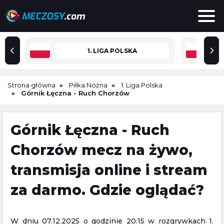
1. LIGA POLSKA
Strona główna
Piłka Nożna
1. Liga Polska
Górnik Łęczna - Ruch Chorzów
Górnik Łęczna - Ruch
Chorzów mecz na żywo,
transmisja online i stream
za darmo. Gdzie oglądać?
W dniu 07.12.2025 o godzinie 20:15 w rozgrywkach 1.