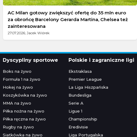
AC Milan gotowy zwiększyć ofertę do 35 mln euro
za obrońcę Barcelony Gerarda Martina, Chelsea też
zainteresowana
27.07.2026; Jacek Wiórek
Dyscypliny sportowe
Polskie i zagraniczne ligi
Boks na żywo
Ekstraklasa
Formuła 1 na żywo
Premier League
Hokej na żywo
La Liga Hiszpańska
Koszykówka na żywo
Bundesliga
MMA na żywo
Serie A
Piłka nożna na żywo
Ligue 1
Piłka ręczna na żywo
Championship
Rugby na żywo
Eredivisie
Siatkówka na żywo
Liga Portugalska