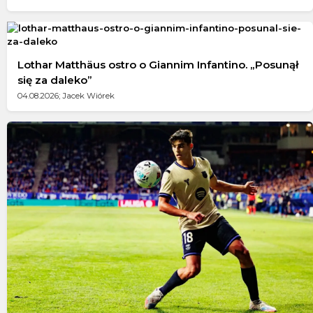
Lothar Matthäus ostro o Giannim Infantino. „Posunął
się za daleko”
04.08.2026; Jacek Wiórek