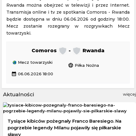
Rwanda można obejrzeć w telewizji i przez Internet.
Transmisja online i tv ze spotkania Comoros - Rwanda
będzie dostępna w dniu 06.06.2026 od godziny 18:00.
Mecz zostanie rozegrany w rozgrywkach Mecz
towarzyski.
Comoros
-
Rwanda
Mecz towarzyski
sports_soccer
Piłka Nożna
calendar_month
06.06.2026 18:00
Aktualności
więcej
Tysiące kibiców pożegnały Franco Baresiego. Na
pogrzebie legendy Milanu pojawiły się piłkarskie
sławy