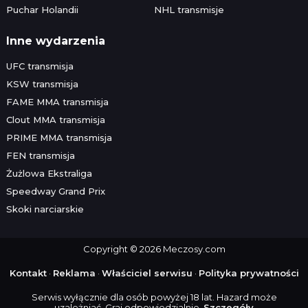
Puchar Holandii
NHL transmisje
Inne wydarzenia
UFC transmisja
KSW transmisja
FAME MMA transmisja
Clout MMA transmisja
PRIME MMA transmisja
FEN transmisja
Żużlowa Ekstraliga
Speedway Grand Prix
Skoki narciarskie
Copyright © 2026 Meczosy.com
Kontakt
·
Reklama
·
Właściciel serwisu
·
Polityka prywatności
Serwis wyłącznie dla osób powyżej 18 lat. Hazard może
uzależniać. Graj odpowiedzialnie.
Szczegóły