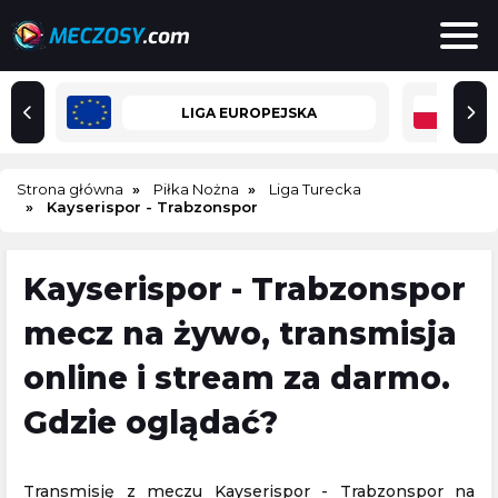
LIGA EUROPEJSKA
Strona główna
Piłka Nożna
Liga Turecka
Kayserispor - Trabzonspor
Kayserispor - Trabzonspor
mecz na żywo, transmisja
online i stream za darmo.
Gdzie oglądać?
Transmisję z meczu Kayserispor - Trabzonspor na