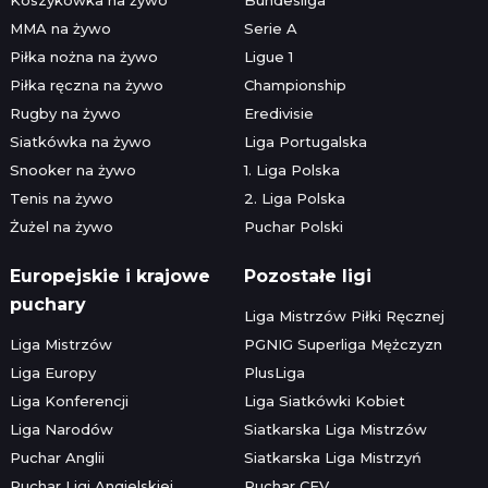
MMA na żywo
Serie A
Piłka nożna na żywo
Ligue 1
Piłka ręczna na żywo
Championship
Rugby na żywo
Eredivisie
Siatkówka na żywo
Liga Portugalska
Snooker na żywo
1. Liga Polska
Tenis na żywo
2. Liga Polska
Żużel na żywo
Puchar Polski
Europejskie i krajowe
Pozostałe ligi
puchary
Liga Mistrzów Piłki Ręcznej
Liga Mistrzów
PGNIG Superliga Mężczyzn
Liga Europy
PlusLiga
Liga Konferencji
Liga Siatkówki Kobiet
Liga Narodów
Siatkarska Liga Mistrzów
Puchar Anglii
Siatkarska Liga Mistrzyń
Puchar Ligi Angielskiej
Puchar CEV