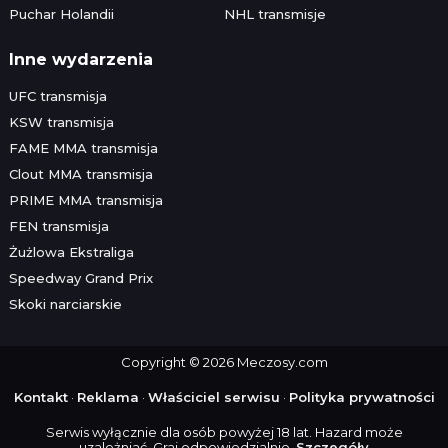
Puchar Holandii
NHL transmisje
Inne wydarzenia
UFC transmisja
KSW transmisja
FAME MMA transmisja
Clout MMA transmisja
PRIME MMA transmisja
FEN transmisja
Żużlowa Ekstraliga
Speedway Grand Prix
Skoki narciarskie
Copyright © 2026 Meczosy.com
Kontakt
·
Reklama
·
Właściciel serwisu
·
Polityka prywatności
Serwis wyłącznie dla osób powyżej 18 lat. Hazard może
uzależniać. Graj odpowiedzialnie.
Szczegóły