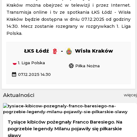
Kraków można obejrzeć w telewizji i przez Internet.
Transmisja online i tv ze spotkania ŁKS Łódź - Wisła
Kraków będzie dostępna w dniu 07.12.2025 od godziny
14:30. Mecz zostanie rozegrany w rozgrywkach 1. Liga
Polska.
ŁKS Łódź
-
Wisła Kraków
1. Liga Polska
sports_soccer
Piłka Nożna
calendar_month
07.12.2025 14:30
Aktualności
więcej
Tysiące kibiców pożegnały Franco Baresiego. Na
pogrzebie legendy Milanu pojawiły się piłkarskie
sławy