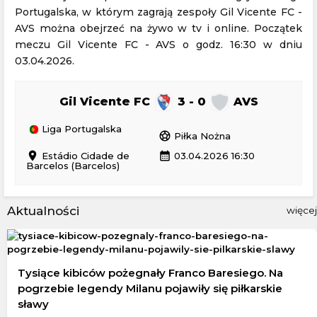
Portugalska, w którym zagrają zespoły Gil Vicente FC -
AVS można obejrzeć na żywo w tv i online. Początek
meczu Gil Vicente FC - AVS o godz. 16:30 w dniu
03.04.2026.
Gil Vicente FC
3 - 0
AVS
Liga Portugalska
sports_soccer
Piłka Nożna
location_on
calendar_month
Estádio Cidade de
03.04.2026 16:30
Barcelos (Barcelos)
Aktualności
więcej
Tysiące kibiców pożegnały Franco Baresiego. Na
pogrzebie legendy Milanu pojawiły się piłkarskie
sławy