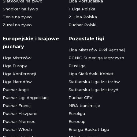
Siatkówka na żywo
Liga Portugalska
Snooker na żywo
1. Liga Polska
Tenis na żywo
2. Liga Polska
Żużel na żywo
Puchar Polski
Europejskie i krajowe
Pozostałe ligi
puchary
Liga Mistrzów Piłki Ręcznej
Liga Mistrzów
PGNIG Superliga Mężczyzn
Liga Europy
PlusLiga
Liga Konferencji
Liga Siatkówki Kobiet
Liga Narodów
Siatkarska Liga Mistrzów
Puchar Anglii
Siatkarska Liga Mistrzyń
Puchar Ligi Angielskiej
Puchar CEV
Puchar Francji
NBA transmisje
Puchar Hiszpanii
Euroliga
Puchar Niemiec
Eurocup
Puchar Włoch
Energa Basket Liga