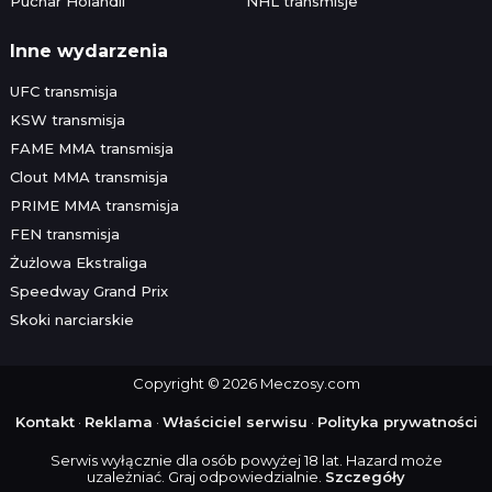
Puchar Holandii
NHL transmisje
Inne wydarzenia
UFC transmisja
KSW transmisja
FAME MMA transmisja
Clout MMA transmisja
PRIME MMA transmisja
FEN transmisja
Żużlowa Ekstraliga
Speedway Grand Prix
Skoki narciarskie
Copyright © 2026 Meczosy.com
Kontakt
·
Reklama
·
Właściciel serwisu
·
Polityka prywatności
Serwis wyłącznie dla osób powyżej 18 lat. Hazard może
uzależniać. Graj odpowiedzialnie.
Szczegóły