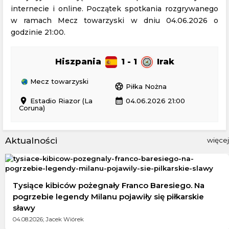
internecie i online. Początek spotkania rozgrywanego
w ramach Mecz towarzyski w dniu 04.06.2026 o
godzinie 21:00.
Hiszpania
1 - 1
Irak
Mecz towarzyski
sports_soccer
Piłka Nożna
location_on
calendar_month
Estadio Riazor (La
04.06.2026 21:00
Coruna)
Aktualności
więcej
Tysiące kibiców pożegnały Franco Baresiego. Na
pogrzebie legendy Milanu pojawiły się piłkarskie
sławy
04.08.2026; Jacek Wiórek