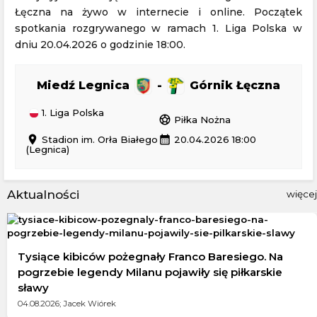
Łęczna na żywo w internecie i online. Początek
spotkania rozgrywanego w ramach 1. Liga Polska w
dniu 20.04.2026 o godzinie 18:00.
Miedź Legnica
-
Górnik Łęczna
1. Liga Polska
sports_soccer
Piłka Nożna
location_on
calendar_month
Stadion im. Orła Białego
20.04.2026 18:00
(Legnica)
Aktualności
więcej
Tysiące kibiców pożegnały Franco Baresiego. Na
pogrzebie legendy Milanu pojawiły się piłkarskie
sławy
04.08.2026; Jacek Wiórek