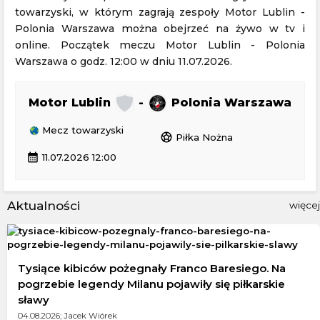
towarzyski, w którym zagrają zespoły Motor Lublin -
Polonia Warszawa można obejrzeć na żywo w tv i
online. Początek meczu Motor Lublin - Polonia
Warszawa o godz. 12:00 w dniu 11.07.2026.
Motor Lublin
-
Polonia Warszawa
Mecz towarzyski
sports_soccer
Piłka Nożna
calendar_month
11.07.2026 12:00
Aktualności
więcej
Tysiące kibiców pożegnały Franco Baresiego. Na
pogrzebie legendy Milanu pojawiły się piłkarskie
sławy
04.08.2026; Jacek Wiórek