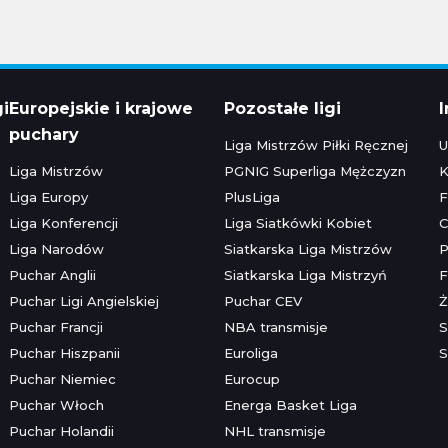
gi
Europejskie i krajowe
Pozostałe ligi
puchary
Liga Mistrzów Piłki Ręcznej
U
Liga Mistrzów
PGNIG Superliga Mężczyzn
K
Liga Europy
PlusLiga
F
Liga Konferencji
Liga Siatkówki Kobiet
C
Liga Narodów
Siatkarska Liga Mistrzów
P
Puchar Anglii
Siatkarska Liga Mistrzyń
F
Puchar Ligi Angielskiej
Puchar CEV
Ż
Puchar Francji
NBA transmisje
S
Puchar Hiszpanii
Euroliga
S
Puchar Niemiec
Eurocup
Puchar Włoch
Energa Basket Liga
Puchar Holandii
NHL transmisje