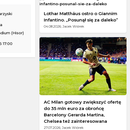
Lothar Matthäus ostro o Giannim
rzyski
Infantino. „Posunął się za daleko”
na
04.08.2026; Jacek Wiórek
dium (Hisor)
 17:00
AC Milan gotowy zwiększyć ofertę
do 35 mln euro za obrońcę
Barcelony Gerarda Martina,
Chelsea też zainteresowana
27.07.2026; Jacek Wiórek