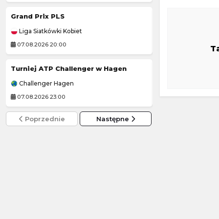
Grand Prix PLS
Bayern Monach
Liga Siatkówki Kobiet
Mecz towarzyski
07.08.2026 20:00
07.08.2026 16:00
T
Turniej ATP Challenger w Hagen
Jagiellonia Biały
Challenger Hagen
3. Liga Polska
07.08.2026 23:00
07.08.2026 19:00
Poprzednie
Następne