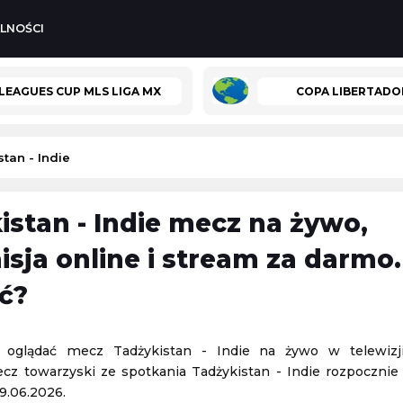
LNOŚCI
LEAGUES CUP MLS LIGA MX
COPA LIBERTADO
tan - Indie
istan - Indie mecz na żywo,
Turniej ATP Challenger w Grodzisku Mazowieckim
Olimpia Elbląg
-
Polonia Lidzbark Warmiński
isja online i stream za darmo.
isk Mazowiecki
3. Liga Polska
ć?
07.08.2026 19:00
Turniej ATP Challenger w Lexington
 oglądać mecz Tadżykistan - Indie na żywo w telewizji 
isk Mazowiecki
Challenger Lexington
cz towarzyski ze spotkania Tadżykistan - Indie rozpocznie 
08.08.2026 1:59
9.06.2026.