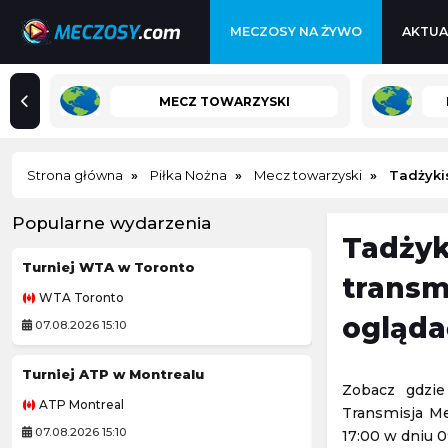
MECZOSY NA ŻYWO
AKTUA
MECZ TOWARZYSKI
Strona główna
Piłka Nożna
Mecz towarzyski
Tadżykis
Popularne wydarzenia
Tadżyk
Turniej WTA w Toronto
transm
WTA Toronto
Challenger Grodz
ogląda
07.08.2026 15:10
08.08.2026 1:00
Turniej ATP w Montrealu
Kozerki Open
Zobacz gdzie
ATP Montreal
Challenger Grodz
Transmisja Me
07.08.2026 15:10
08.08.2026 1:00
17:00 w dniu 0