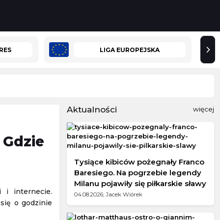
RES
LIGA EUROPEJSKA
Aktualności
więcej
 Gdzie
Tysiące kibiców pożegnały Franco
Baresiego. Na pogrzebie legendy
Milanu pojawiły się piłkarskie sławy
i internecie.
04.08.2026; Jacek Wiórek
się o godzinie