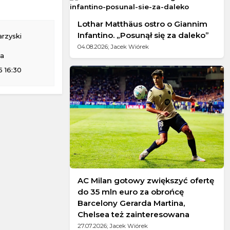
Lothar Matthäus ostro o Giannim
Infantino. „Posunął się za daleko”
rzyski
04.08.2026; Jacek Wiórek
na
 16:30
Port Vale
AC Milan gotowy zwiększyć ofertę
do 35 mln euro za obrońcę
Barcelony Gerarda Martina,
Chelsea też zainteresowana
27.07.2026; Jacek Wiórek