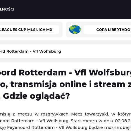
LNOŚCI
LEAGUES CUP MLS LIGA MX
COPA LIBERTADO
rd Rotterdam - Vfl Wolfsburg
ord Rotterdam - Vfl Wolfsbu
lena Rybakina
Polonia Warszawa
-
Ruch Chorzów
o, transmisja online i stream 
1. Liga Polska
 Gdzie oglądać?
07.08.2026 22:30
WSG Tirol
Wisła Kraków
-
Wisła Płock
smisję z meczu w rozgrywkach Mecz towarzyski, w który
PKO BP Ekstraklasa
oord Rotterdam - Vfl Wolfsburg. Start meczu w dniu 02.08.2
07.08.2026 22:30
isję Feyenoord Rotterdam - Vfl Wolfsburg będzie można obej