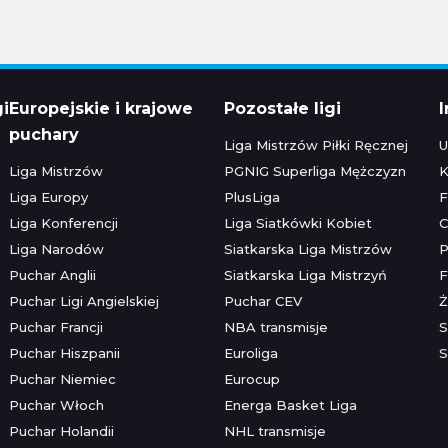
gi
Europejskie i krajowe
Pozostałe ligi
puchary
Liga Mistrzów Piłki Ręcznej
U
Liga Mistrzów
PGNIG Superliga Mężczyzn
K
Liga Europy
PlusLiga
F
Liga Konferencji
Liga Siatkówki Kobiet
C
Liga Narodów
Siatkarska Liga Mistrzów
P
Puchar Anglii
Siatkarska Liga Mistrzyń
F
Puchar Ligi Angielskiej
Puchar CEV
Ż
Puchar Francji
NBA transmisje
S
Puchar Hiszpanii
Euroliga
S
Puchar Niemiec
Eurocup
Puchar Włoch
Energa Basket Liga
Puchar Holandii
NHL transmisje