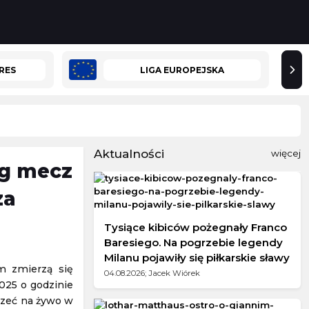
RES
LIGA EUROPEJSKA
Aktualności
więcej
rg mecz
za
Tysiące kibiców pożegnały Franco
Baresiego. Na pogrzebie legendy
Milanu pojawiły się piłkarskie sławy
m zmierzą się
04.08.2026; Jacek Wiórek
025 o godzinie
rzeć na żywo w