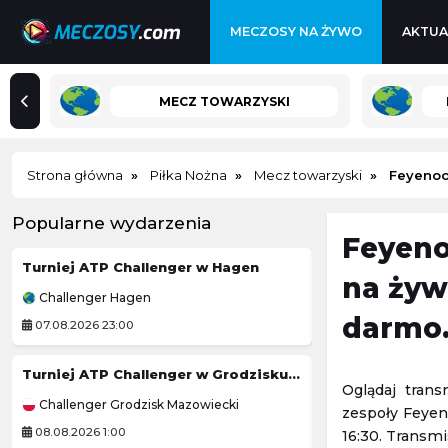
MECZOSY NA ŻYWO
AKTUA
MECZ TOWARZYSKI
Strona główna
Piłka Nożna
Mecz towarzyski
Feyenoo
Popularne wydarzenia
Feyeno
Turniej ATP Challenger w Hagen
Ann Li
-
E
na żyw
Challenger Hagen
WTA Toronto
darmo.
07.08.2026 23:00
07.08.2026 23:30
Turniej ATP Challenger w Grodzisku Mazowieckim
SCR Altach
-
Oglądaj tran
Challenger Grodzisk Mazowiecki
Liga Austriacka
zespoły Feyen
08.08.2026 1:00
07.08.2026 21:30
16:30. Transm