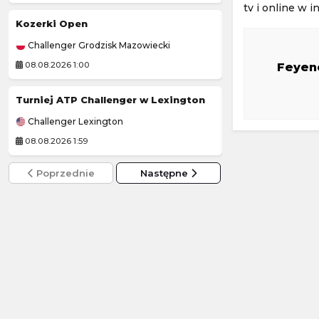
tv i online w i
Kozerki Open
Podlasie Biała 
Challenger Grodzisk Mazowiecki
3. Liga Polska
08.08.2026 1:00
07.08.2026 21:57
Feyen
Turniej ATP Challenger w Lexington
Cambuur
-
Challenger Lexington
Eredivisie (Liga H
08.08.2026 1:59
07.08.2026 22:00
Poprzednie
Następne