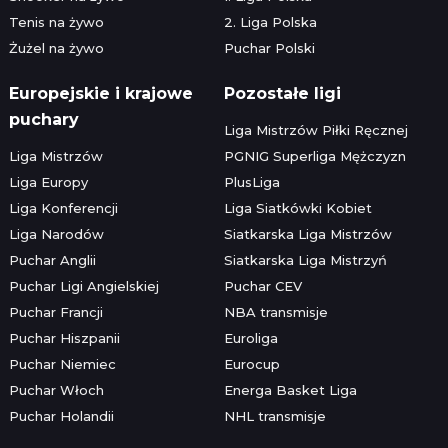
Tenis na żywo
2. Liga Polska
Żużel na żywo
Puchar Polski
Europejskie i krajowe
Pozostałe ligi
puchary
Liga Mistrzów Piłki Ręcznej
Liga Mistrzów
PGNIG Superliga Mężczyzn
Liga Europy
PlusLiga
Liga Konferencji
Liga Siatkówki Kobiet
Liga Narodów
Siatkarska Liga Mistrzów
Puchar Anglii
Siatkarska Liga Mistrzyń
Puchar Ligi Angielskiej
Puchar CEV
Puchar Francji
NBA transmisje
Puchar Hiszpanii
Euroliga
Puchar Niemiec
Eurocup
Puchar Włoch
Energa Basket Liga
Puchar Holandii
NHL transmisje