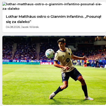
Lothar Matthäus ostro o Giannim Infantino. „Posunął
się za daleko”
04.08.2026; Jacek Wiórek