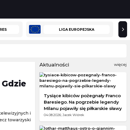
RES
LIGA EUROPEJSKA
Aktualności
więcej
 Gdzie
Tysiące kibiców pożegnały Franco
Baresiego. Na pogrzebie legendy
Milanu pojawiły się piłkarskie sławy
telewizyjnych i
04.08.2026; Jacek Wiórek
ecz towarzyski