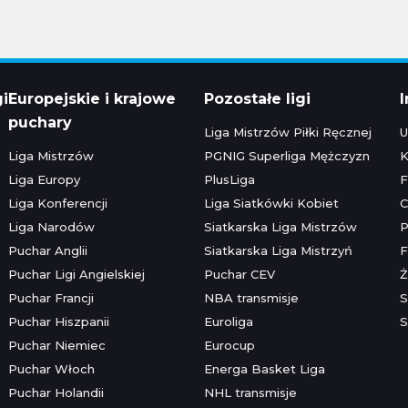
gi
Europejskie i krajowe
Pozostałe ligi
puchary
Liga Mistrzów Piłki Ręcznej
U
Liga Mistrzów
PGNIG Superliga Mężczyzn
K
Liga Europy
PlusLiga
F
Liga Konferencji
Liga Siatkówki Kobiet
C
Liga Narodów
Siatkarska Liga Mistrzów
P
Puchar Anglii
Siatkarska Liga Mistrzyń
F
Puchar Ligi Angielskiej
Puchar CEV
Ż
Puchar Francji
NBA transmisje
S
Puchar Hiszpanii
Euroliga
S
Puchar Niemiec
Eurocup
Puchar Włoch
Energa Basket Liga
Puchar Holandii
NHL transmisje