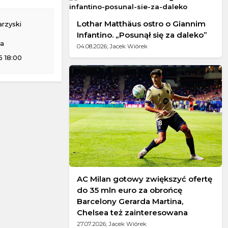
Lothar Matthäus ostro o Giannim
rzyski
Infantino. „Posunął się za daleko”
na
04.08.2026; Jacek Wiórek
 18:00
AC Milan gotowy zwiększyć ofertę
do 35 mln euro za obrońcę
Barcelony Gerarda Martina,
Chelsea też zainteresowana
27.07.2026; Jacek Wiórek