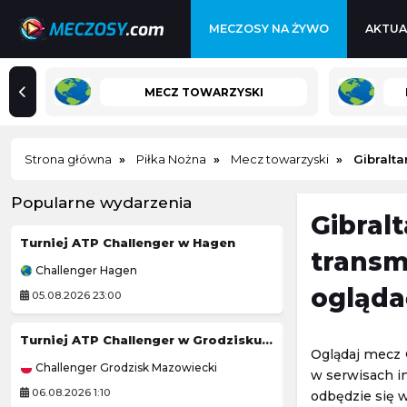
MECZOSY NA ŻYWO
AKTUA
MECZ TOWARZYSKI
Strona główna
Piłka Nożna
Mecz towarzyski
Gibralta
Popularne wydarzenia
Gibral
Turniej ATP Challenger w Hagen
Daria Kasatkina
transm
Challenger Hagen
WTA Toronto
ogląda
05.08.2026 23:00
05.08.2026 23:30
Turniej ATP Challenger w Grodzisku Mazowieckim
Jessica Pegula
Oglądaj mecz G
Challenger Grodzisk Mazowiecki
WTA Toronto
w serwisach i
06.08.2026 1:10
05.08.2026 23:45
odbędzie się w