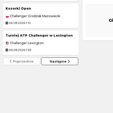
Kozerki Open
Iva Jovic
-
Challenger Grodzisk Mazowiecki
WTA Toronto
G
06.08.2026 1:10
06.08.2026 1:25
Turniej ATP Challenger w Lexington
Arsenal FC
-
Challenger Lexington
Mecz towarzyski
06.08.2026 1:59
05.08.2026 22:30
Poprzednie
Następne