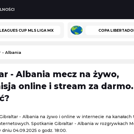
LNOŚCI
LEAGUES CUP MLS LIGA MX
COPA LIBERTADO
r - Albania
tar - Albania mecz na żywo,
-
Elena Rybakina
Panathinaikos Ateny
-
CSKA 1948 Sofia
isja online i stream za darmo.
Liga Konferencji Europy
ć?
05.08.2026 22:30
-
Magdalena Fręch
RCD Mallorca
-
Paris Saint-Germain
ibraltar - Albania na żywo i online w internecie na kanałach 
Mecz towarzyski
nternetowych. Spotkanie Gibraltar - Albania w rozgrywkach M
05.08.2026 23:00
 dniu 04.09.2025 o godz. 18:00.