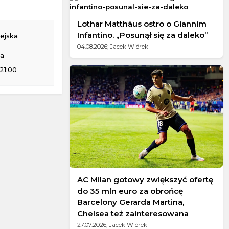
Lothar Matthäus ostro o Giannim
Infantino. „Posunął się za daleko”
ejska
04.08.2026; Jacek Wiórek
na
21:00
AC Milan gotowy zwiększyć ofertę
do 35 mln euro za obrońcę
Barcelony Gerarda Martina,
Chelsea też zainteresowana
27.07.2026; Jacek Wiórek