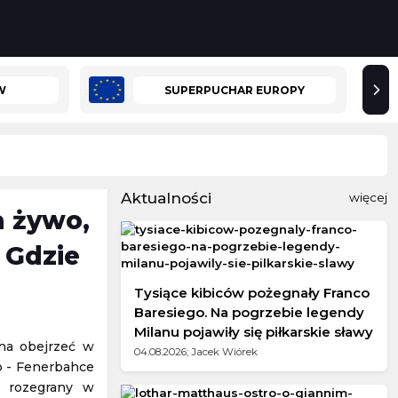
W
SUPERPUCHAR EUROPY
Aktualności
więcej
a żywo,
 Gdzie
Tysiące kibiców pożegnały Franco
Baresiego. Na pogrzebie legendy
Milanu pojawiły się piłkarskie sławy
na obejrzeć w
04.08.2026; Jacek Wiórek
no - Fenerbahce
e rozegrany w