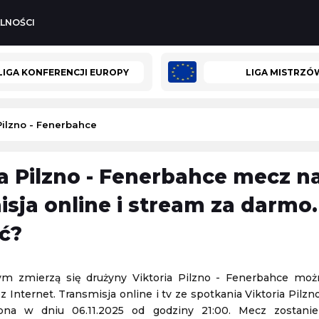
LNOŚCI
LIGA KONFERENCJI EUROPY
LIGA MISTRZÓ
 Pilzno - Fenerbahce
ia Pilzno - Fenerbahce mecz n
Turniej ATP Challenger w Grodzisku Mazowieckim
Olimpia Elbląg
-
Polonia Lidzbark Warmiński
isja online i stream za darmo.
isk Mazowiecki
3. Liga Polska
ć?
07.08.2026 19:00
Turniej ATP Challenger w Lexington
ym zmierzą się drużyny Viktoria Pilzno - Fenerbahce moż
isk Mazowiecki
Challenger Lexington
zez Internet. Transmisja online i tv ze spotkania Viktoria Pilz
08.08.2026 1:59
pna w dniu 06.11.2025 od godziny 21:00. Mecz zostani