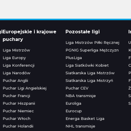
gi
Europejskie i krajowe
Pozostałe ligi
puchary
Liga Mistrzów Piłki Ręcznej
U
Liga Mistrzów
PGNIG Superliga Mężczyzn
K
Liga Europy
PlusLiga
F
Liga Konferencji
Liga Siatkówki Kobiet
C
Liga Narodów
Siatkarska Liga Mistrzów
P
Puchar Anglii
Siatkarska Liga Mistrzyń
F
Puchar Ligi Angielskiej
Puchar CEV
Ż
Puchar Francji
NBA transmisje
S
Puchar Hiszpanii
Euroliga
S
Puchar Niemiec
Eurocup
Puchar Włoch
Energa Basket Liga
Puchar Holandii
NHL transmisje