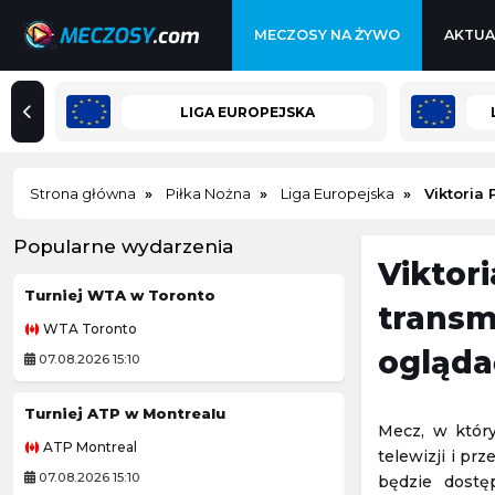
MECZOSY NA ŻYWO
AKTUA
LIGA EUROPEJSKA
Strona główna
Piłka Nożna
Liga Europejska
Viktoria
Popularne wydarzenia
Viktor
Turniej WTA w Toronto
transm
WTA Toronto
Challenger Grodz
ogląda
07.08.2026 15:10
08.08.2026 1:00
Turniej ATP w Montrealu
Kozerki Open
Mecz, w któr
ATP Montreal
Challenger Grodz
telewizji i pr
07.08.2026 15:10
08.08.2026 1:00
będzie dostę