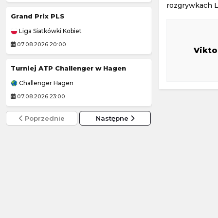
rozgrywkach L
Grand Prix PLS
Bayern Monach
Liga Siatkówki Kobiet
Mecz towarzyski
07.08.2026 20:00
07.08.2026 16:00
Vikto
Turniej ATP Challenger w Hagen
Jagiellonia Biały
Challenger Hagen
3. Liga Polska
07.08.2026 23:00
07.08.2026 19:00
Poprzednie
Następne