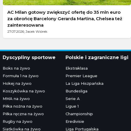
AC Milan gotowy zwiększyć ofertę do 35 mln euro
za obrońcę Barcelony Gerarda Martina, Chelsea też
zainteresowana
27.07.2026; Jacek Wiórek
Dyscypliny sportowe
Polskie i zagraniczne ligi
Boks na żywo
Ekstraklasa
Formuła 1 na żywo
Premier League
Hokej na żywo
La Liga Hiszpańska
Koszykówka na żywo
Bundesliga
MMA na żywo
Serie A
Piłka nożna na żywo
Ligue 1
Piłka ręczna na żywo
Championship
Rugby na żywo
Eredivisie
Siatkówka na żywo
Liga Portugalska