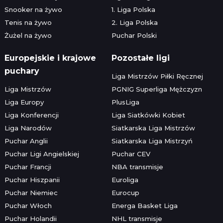
Snooker na żywo
1. Liga Polska
Tenis na żywo
2. Liga Polska
Żużel na żywo
Puchar Polski
Europejskie i krajowe
Pozostałe ligi
puchary
Liga Mistrzów Piłki Ręcznej
Liga Mistrzów
PGNIG Superliga Mężczyzn
Liga Europy
PlusLiga
Liga Konferencji
Liga Siatkówki Kobiet
Liga Narodów
Siatkarska Liga Mistrzów
Puchar Anglii
Siatkarska Liga Mistrzyń
Puchar Ligi Angielskiej
Puchar CEV
Puchar Francji
NBA transmisje
Puchar Hiszpanii
Euroliga
Puchar Niemiec
Eurocup
Puchar Włoch
Energa Basket Liga
Puchar Holandii
NHL transmisje