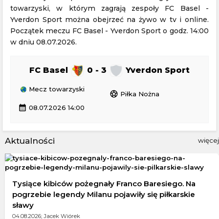
towarzyski, w którym zagrają zespoły FC Basel -
Yverdon Sport można obejrzeć na żywo w tv i online.
Początek meczu FC Basel - Yverdon Sport o godz. 14:00
w dniu 08.07.2026.
FC Basel
0 - 3
Yverdon Sport
Mecz towarzyski
sports_soccer
Piłka Nożna
calendar_month
08.07.2026 14:00
Aktualności
więcej
Tysiące kibiców pożegnały Franco Baresiego. Na
pogrzebie legendy Milanu pojawiły się piłkarskie
sławy
04.08.2026; Jacek Wiórek