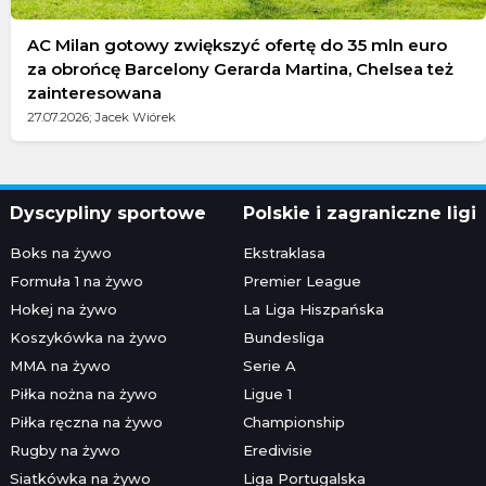
AC Milan gotowy zwiększyć ofertę do 35 mln euro
za obrońcę Barcelony Gerarda Martina, Chelsea też
zainteresowana
27.07.2026; Jacek Wiórek
Dyscypliny sportowe
Polskie i zagraniczne ligi
Boks na żywo
Ekstraklasa
Formuła 1 na żywo
Premier League
Hokej na żywo
La Liga Hiszpańska
Koszykówka na żywo
Bundesliga
MMA na żywo
Serie A
Piłka nożna na żywo
Ligue 1
Piłka ręczna na żywo
Championship
Rugby na żywo
Eredivisie
Siatkówka na żywo
Liga Portugalska