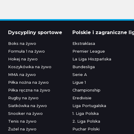
Dyscypliny sportowe
Polskie i zagraniczne li
Boks na żywo
Ekstraklasa
Formuła 1 na żywo
Premier League
Hokej na żywo
La Liga Hiszpańska
Koszykówka na żywo
Bundesliga
MMA na żywo
Serie A
Piłka nożna na żywo
Ligue 1
Piłka ręczna na żywo
Championship
Rugby na żywo
Eredivisie
Siatkówka na żywo
Liga Portugalska
Snooker na żywo
1. Liga Polska
Tenis na żywo
2. Liga Polska
Żużel na żywo
Puchar Polski