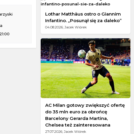
Lothar Matthäus ostro o Giannim
rzyski
Infantino. „Posunął się za daleko”
na
04.08.2026; Jacek Wiórek
21:00
AC Milan gotowy zwiększyć ofertę
do 35 mln euro za obrońcę
Barcelony Gerarda Martina,
Chelsea też zainteresowana
27.07.2026; Jacek Wiórek