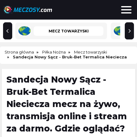
MECZ TOWARZYSKI
Strona główna
Piłka Nożna
Mecz towarzyski
Sandecja Nowy Sącz - Bruk-Bet Termalica Nieciecza
Sandecja Nowy Sącz -
Bruk-Bet Termalica
Nieciecza mecz na żywo,
transmisja online i stream
za darmo. Gdzie oglądać?