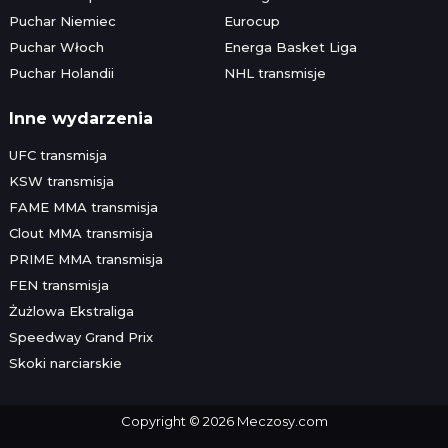
Puchar Niemiec
Eurocup
Puchar Włoch
Energa Basket Liga
Puchar Holandii
NHL transmisje
Inne wydarzenia
UFC transmisja
KSW transmisja
FAME MMA transmisja
Clout MMA transmisja
PRIME MMA transmisja
FEN transmisja
Żużlowa Ekstraliga
Speedway Grand Prix
Skoki narciarskie
Copyright © 2026 Meczosy.com