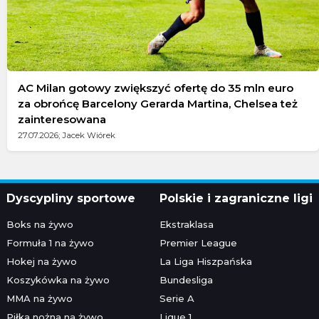
AC Milan gotowy zwiększyć ofertę do 35 mln euro
za obrońcę Barcelony Gerarda Martina, Chelsea też
zainteresowana
27.07.2026; Jacek Wiórek
Dyscypliny sportowe
Polskie i zagraniczne ligi
Boks na żywo
Ekstraklasa
Formuła 1 na żywo
Premier League
Hokej na żywo
La Liga Hiszpańska
Koszykówka na żywo
Bundesliga
MMA na żywo
Serie A
Piłka nożna na żywo
Ligue 1