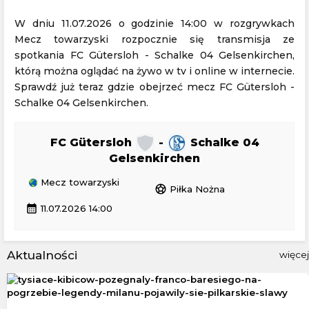
W dniu 11.07.2026 o godzinie 14:00 w rozgrywkach
Mecz towarzyski rozpocznie się transmisja ze
spotkania FC Gütersloh - Schalke 04 Gelsenkirchen,
którą można oglądać na żywo w tv i online w internecie.
Sprawdź już teraz gdzie obejrzeć mecz FC Gütersloh -
Schalke 04 Gelsenkirchen.
FC Gütersloh
-
Schalke 04
Gelsenkirchen
Mecz towarzyski
sports_soccer
Piłka Nożna
calendar_month
11.07.2026 14:00
Aktualności
więcej