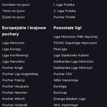
Snooker na żywo
1. Liga Polska
Tenis na żywo
2. Liga Polska
Żużel na żywo
Puchar Polski
Europejskie i krajowe
Pozostałe ligi
puchary
Liga Mistrzów Piłki Ręcznej
Liga Mistrzów
PGNIG Superliga Mężczyzn
Liga Europy
PlusLiga
Liga Konferencji
Liga Siatkówki Kobiet
Liga Narodów
Siatkarska Liga Mistrzów
Puchar Anglii
Siatkarska Liga Mistrzyń
Puchar Ligi Angielskiej
Puchar CEV
Puchar Francji
NBA transmisje
Puchar Hiszpanii
Euroliga
Puchar Niemiec
Eurocup
Puchar Włoch
Energa Basket Liga
Puchar Holandii
NHL transmisje