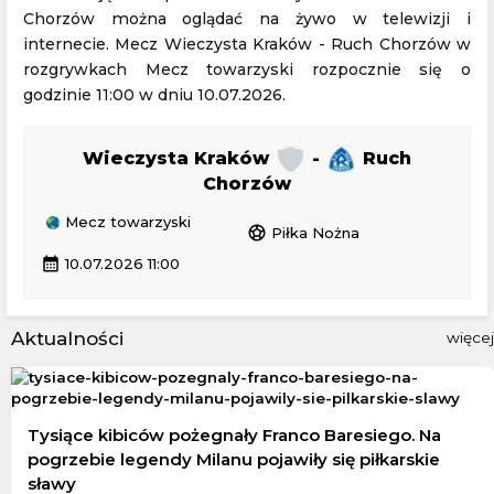
Chorzów można oglądać na żywo w telewizji i
internecie. Mecz Wieczysta Kraków - Ruch Chorzów w
rozgrywkach Mecz towarzyski rozpocznie się o
godzinie 11:00 w dniu 10.07.2026.
Wieczysta Kraków
-
Ruch
Chorzów
Mecz towarzyski
sports_soccer
Piłka Nożna
calendar_month
10.07.2026 11:00
Aktualności
więcej
Tysiące kibiców pożegnały Franco Baresiego. Na
pogrzebie legendy Milanu pojawiły się piłkarskie
sławy